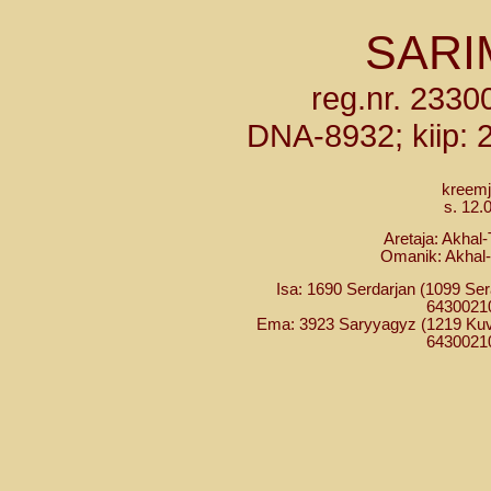
SARI
reg.nr. 233
DNA-8932; kiip:
kreemj
s. 12.
Aretaja: Akhal
Omanik: Akhal-
Isa: 1690 Serdarjan (1099 Sera
6430021
Ema: 3923 Saryyagyz (1219 Kuvva
6430021