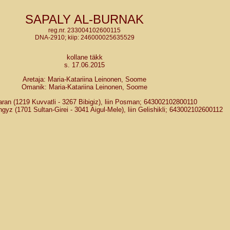
SAPALY AL-BURNAK
reg.nr. 233004102600115
DNA-2910; kiip: 246000025635529
kollane täkk
s. 17.06.2015
Aretaja: Maria-Katariina Leinonen, Soome
Omanik: Maria-Katariina Leinonen, Soome
aran (1219 Kuvvatli - 3267 Bibigiz), liin Posman; 643002102800110
gyz (1701 Sultan-Girei - 3041 Aigul-Mele), liin Gelishikli; 643002102600112