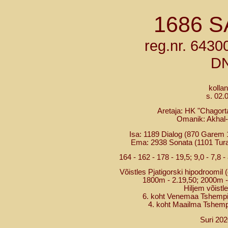
1686 
reg.nr. 643
D
kolla
s. 02.
Aretaja: HK "Chagor
Omanik: Akhal-
Isa: 1189 Dialog (870 Garem 11
Ema: 2938 Sonata (1101 Turali
164 - 162 - 178 - 19,5; 9,0 - 7,8 - 8
Võistles Pjatigorski hipodroomil (
1800m - 2.19,50; 2000m -
Hiljem võistl
6. koht Venemaa Tshempio
4. koht Maailma Tshemp
Suri 202