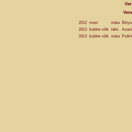
Var
Ven
2012
must
mära
Biriy
2013
kuldne võik
täkk
Azari
2013
kuldne võik
mära
Psikh