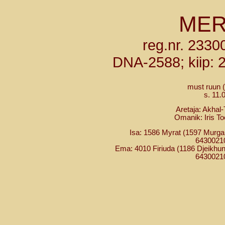
MER
reg.nr. 233
DNA-2588; kiip:
must ruun 
s. 11.
Aretaja: Akhal
Omanik: Iris To
Isa: 1586 Myrat (1597 Murgab
6430021
Ema: 4010 Firiuda (1186 Djeikhun 
6430021