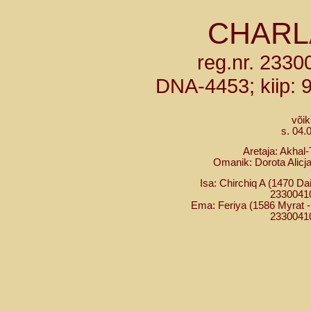
CHARL
reg.nr. 233
DNA-4453; kiip:
võik
s. 04.
Aretaja: Akhal
Omanik: Dorota Alicj
Isa: Chirchiq A (1470 Daim
2330041
Ema: Feriya (1586 Myrat - 
2330041